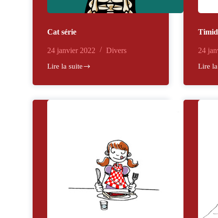
Cat série
Timid
24 janvier 2022
Divers
24 jan
Lire la suite
Lire la
Cat
Timidi
série