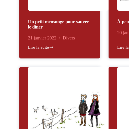
Un petit mensonge pour sauver
À pe
le dîner
20 jan
21 janvier 2022
Divers
Lire la suite
Lire la
Un
À
petit
peu
mensonge
près…
pour
sauver
le
dîner