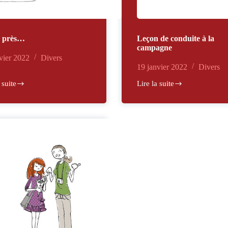
u près…
Leçon de conduite à la
campagne
vier 2022
Divers
19 janvier 2022
Divers
 suite
Lire la suite
Leçon
de
conduite
à
la
campagne