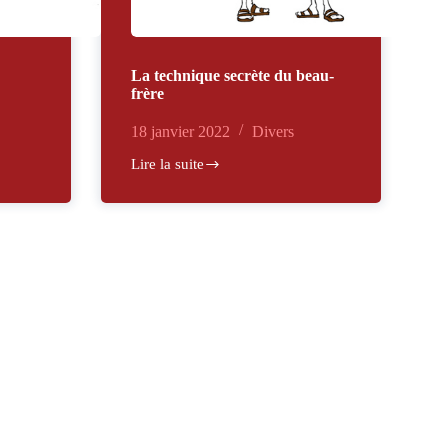
La technique secrète du beau-
frère
18 janvier 2022
Divers
Lire la suite
La
technique
secrète
du
beau-
frère